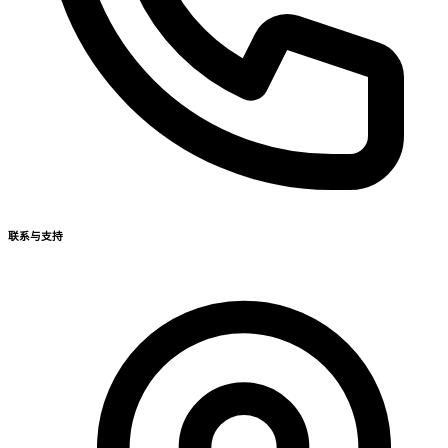
联系与支持