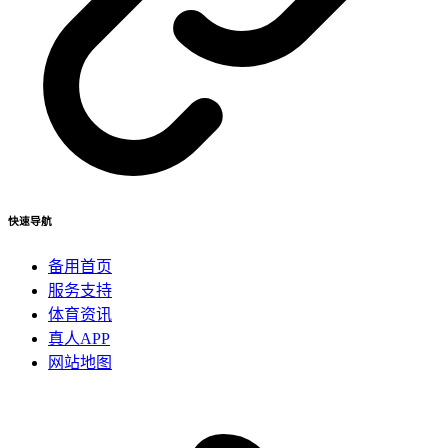
快速导航
备用首页
服务支持
体育资讯
真人APP
网站地图