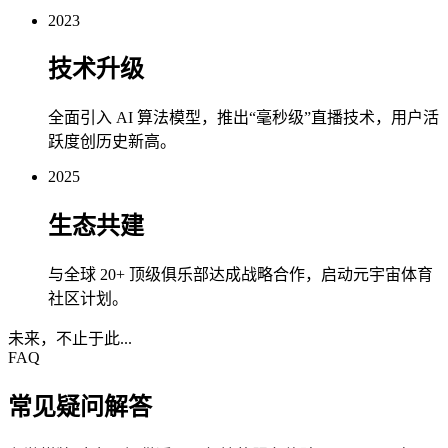
2023
技术升级
全面引入 AI 算法模型，推出“毫秒级”直播技术，用户活
跃度创历史新高。
2025
生态共建
与全球 20+ 顶级俱乐部达成战略合作，启动元宇宙体育
社区计划。
未来，不止于此...
FAQ
常见疑问解答