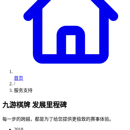
首页
/
服务支持
九游棋牌 发展里程碑
每一步的跨越，都是为了给您提供更极致的赛事体验。
2018