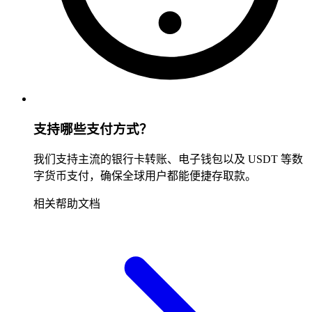
支持哪些支付方式？
我们支持主流的银行卡转账、电子钱包以及 USDT 等数
字货币支付，确保全球用户都能便捷存取款。
相关帮助文档