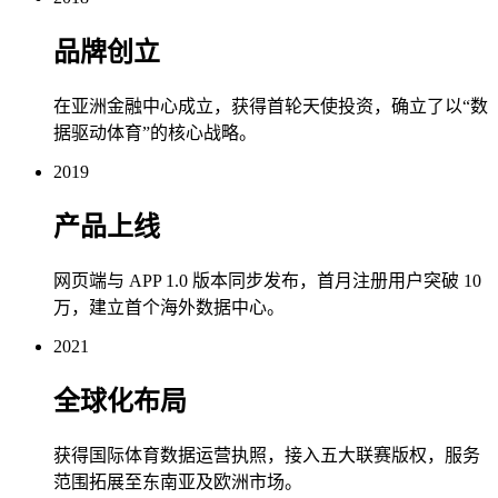
品牌创立
在亚洲金融中心成立，获得首轮天使投资，确立了以“数
据驱动体育”的核心战略。
2019
产品上线
网页端与 APP 1.0 版本同步发布，首月注册用户突破 10
万，建立首个海外数据中心。
2021
全球化布局
获得国际体育数据运营执照，接入五大联赛版权，服务
范围拓展至东南亚及欧洲市场。