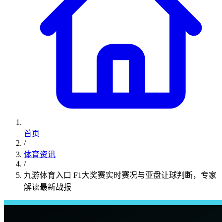
首页
/
体育资讯
/
九游体育入口 F1大奖赛实时赛况与亚盘让球判断，专家
解读最新战报