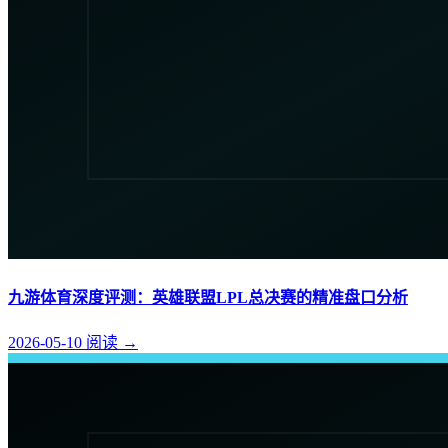
九游体育深度评测：英雄联盟LPL总决赛的精准盘口分析
2026-05-10
阅读
→