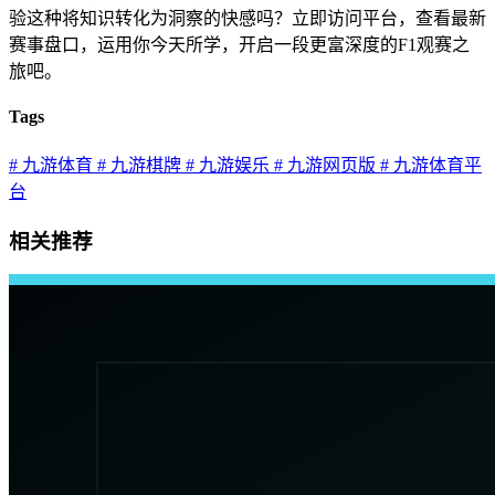
验这种将知识转化为洞察的快感吗？立即访问平台，查看最新
赛事盘口，运用你今天所学，开启一段更富深度的F1观赛之
旅吧。
Tags
# 九游体育
# 九游棋牌
# 九游娱乐
# 九游网页版
# 九游体育平
台
相关推荐