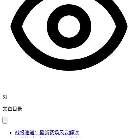
51
文章目录
战报速递：最新赛场风云解读