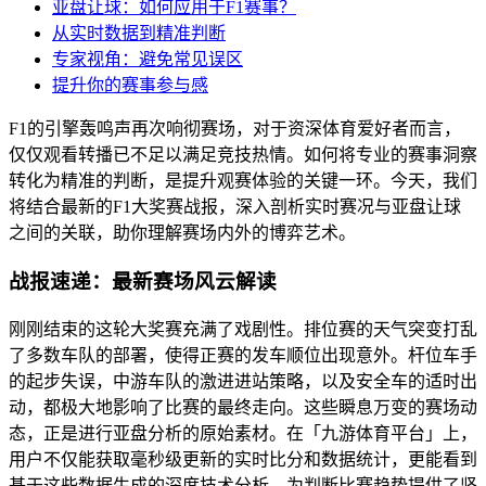
亚盘让球：如何应用于F1赛事？
从实时数据到精准判断
专家视角：避免常见误区
提升你的赛事参与感
F1的引擎轰鸣声再次响彻赛场，对于资深体育爱好者而言，
仅仅观看转播已不足以满足竞技热情。如何将专业的赛事洞察
转化为精准的判断，是提升观赛体验的关键一环。今天，我们
将结合最新的F1大奖赛战报，深入剖析实时赛况与亚盘让球
之间的关联，助你理解赛场内外的博弈艺术。
战报速递：最新赛场风云解读
刚刚结束的这轮大奖赛充满了戏剧性。排位赛的天气突变打乱
了多数车队的部署，使得正赛的发车顺位出现意外。杆位车手
的起步失误，中游车队的激进进站策略，以及安全车的适时出
动，都极大地影响了比赛的最终走向。这些瞬息万变的赛场动
态，正是进行亚盘分析的原始素材。在「九游体育平台」上，
用户不仅能获取毫秒级更新的实时比分和数据统计，更能看到
基于这些数据生成的深度技术分析，为判断比赛趋势提供了坚