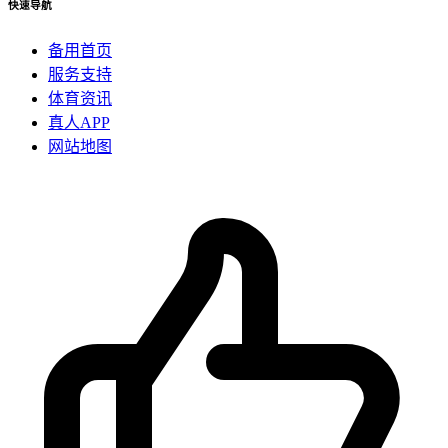
快速导航
备用首页
服务支持
体育资讯
真人APP
网站地图