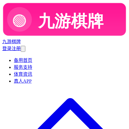
九游棋牌
登录
注册
备用首页
服务支持
体育资讯
真人APP