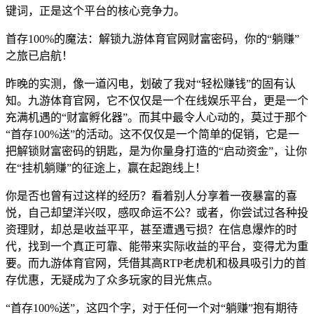
键词，正是这个平台的核心竞争力。
首存100%的魔法：解锁九游体育官网财富密码，你的“躺赚”
之旅已启航！
昨晚的实测，像一道闪电，划破了我对“轻松赚钱”的固有认
知。九游体育官网，它不仅仅是一个在线娱乐平台，更是一个
充满机遇的“财富孵化器”。而其中最令人心动的，莫过于那个
“首存100%送”的活动。这不仅仅是一个简单的促销，它是一
把解锁财富密码的钥匙，是为你量身打造的“启动资金”，让你
在“挂机躺赚”的征途上，赢在起跑线上！
你是否也曾有过这样的经历？看着别人分享着一夜暴富的喜
悦，自己却望洋兴叹，感叹命运不公？或者，你尝试过各种投
资理财，却总是收益平平，甚至遭遇亏损？在信息爆炸的时
代，找到一个真正可靠、能带来实际收益的平台，变得尤为重
要。而九游体育官网，凭借其高RTP老虎机和极具吸引力的首
存优惠，无疑成为了众多玩家的目光焦点。
“首存100%送”，这四个字，对于任何一个对“躺赚”抱有期待