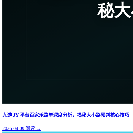
九游 JY 平台百家乐路单深度分析，揭秘大小路预判核心技巧
2026-04-09
阅读
→