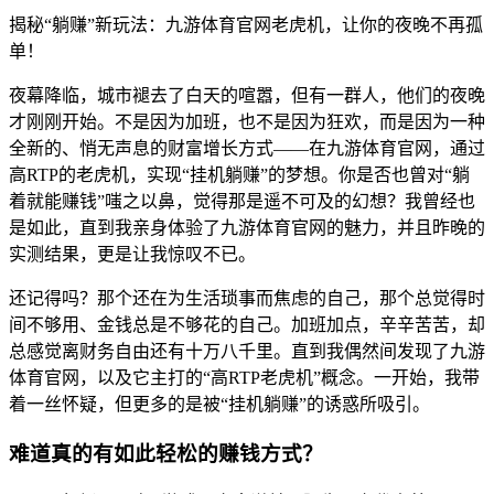
揭秘“躺赚”新玩法：九游体育官网老虎机，让你的夜晚不再孤
单！
夜幕降临，城市褪去了白天的喧嚣，但有一群人，他们的夜晚
才刚刚开始。不是因为加班，也不是因为狂欢，而是因为一种
全新的、悄无声息的财富增长方式——在九游体育官网，通过
高RTP的老虎机，实现“挂机躺赚”的梦想。你是否也曾对“躺
着就能赚钱”嗤之以鼻，觉得那是遥不可及的幻想？我曾经也
是如此，直到我亲身体验了九游体育官网的魅力，并且昨晚的
实测结果，更是让我惊叹不已。
还记得吗？那个还在为生活琐事而焦虑的自己，那个总觉得时
间不够用、金钱总是不够花的自己。加班加点，辛辛苦苦，却
总感觉离财务自由还有十万八千里。直到我偶然间发现了九游
体育官网，以及它主打的“高RTP老虎机”概念。一开始，我带
着一丝怀疑，但更多的是被“挂机躺赚”的诱惑所吸引。
难道真的有如此轻松的赚钱方式？