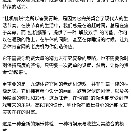
持续的活力。
“挂机躺赚”之所以备受青睐，是因为它完美契合了现代人的生
活节奏。在快节奏的生活中，我们总是在追赶时间，总是在疲
于奔命。而“挂机躺赚”，提供了一种“解放双手”的可能。你可
以在通勤的路上，在午休的间隙，甚至在你睡觉的时候，让九
游体育官网的老虎机为你创造价值。
它不需要你耗费大量的精力去研究复杂的策略，也不需要你时
刻保持高度的警惕，只需要一次简单的设置，然后，让你的资
金“动起来”。
更重要的是，九游体育官网的老虎机游戏，并非千篇一律的枯
燥乏味。它们拥有精心设计的画面，跌宕起伏的剧情，以及各
种隐藏的奖励和彩蛋。这意味着，在“躺赚”的你也能享受到游
戏带来的乐趣。高RTP的设计，则让你在放松身心的还能收获
实实在在的财富。
这是一种全新的娱乐体验，一种将娱乐与收益完美结合的模
式。