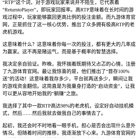
“RTP”这个词，对于游戏玩家来说并不陌生，它代表着
“ReturntoPlayer”，即玩家回报率。高RTP意味着在长时间的游
戏过程中，玩家能够赢回更高比例的投注金额。而九游体育官
网，正是抓住了这一核心优势，推出了众多拥有极高RTP的老
虎机游戏。
这意味着什么？这意味着你每一次的投注，都有更大的几率成
为赢家。这不再是赌运气，而是基于概率的智慧选择。
我决定亲自验证。昨晚，我怀揣着既期待又忐忑的心情，注册
了九游体育官网。最让我惊喜的是，他们推出了“首存100%
送”的活动！这意味着我存多少，平台就再送多少，瞬间让我
的游戏资金翻倍。这简直是为我量身打造的“启动资金”，让我
可以更从容地开始我的“躺赚”之旅。
我选择了其中一款RTP高达98%的老虎机，设定好自动挂机模
式，然后……然后我就去做我自己的事情去了。
起初，我还会时不时地看一眼手机，担心是否会出现什么意外
情况。但随着时间的推移，我逐渐放下心来。九游体育官网的