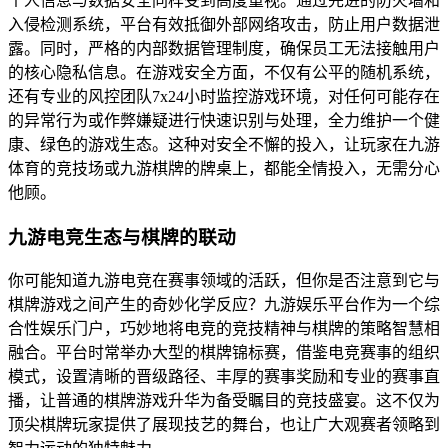
个人信息与数据安全同样受到高度重视。通过先进的防火墙和
入侵检测系统，平台有效抵御外部网络攻击，防止用户数据泄
露。同时，严格的内部数据管理制度，确保员工无法接触用户
的核心隐私信息。在游戏安全方面，不仅有公平的随机系统，
还有专业的风控团队7x24小时监控游戏环境，对任何可能存在
的异常行为或作弊嫌疑进行快速识别与处理，全力维护一个健
康、绿色的游戏生态。这种对安全不懈的投入，让玩家在九游
体育的竞技场或九游棋牌的牌桌上，都能全情投入，无需分心
他顾。
九游电竞生态与棋牌的联动
你可能知道九游电竞在赛事领域的活跃，但你是否注意到它与
棋牌游戏之间产生的奇妙化学反应？九游娱乐平台作为一个综
合性娱乐门户，巧妙地将电竞的竞技精神与棋牌的策略智慧相
融合。平台时常举办大型的棋牌锦标赛，借鉴电竞赛事的组织
模式，设置清晰的晋级路径、丰厚的赛事奖励和专业的赛事直
播，让普通的棋牌游戏升华为备受瞩目的竞技盛宴。这不仅为
顶尖棋牌玩家提供了展现技艺的舞台，也让广大观赛者领略到