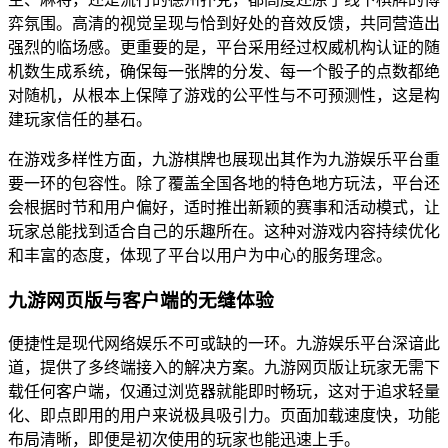
弈氛围。高清的视觉呈现与恰到好处的音效反馈，共同营造出
强烈的临场感。更重要的是，平台采用经过权威机构认证的随
机数生成系统，确保每一张牌的分发、每一个骰子的点数都绝
对随机，从根本上保障了游戏的公平性与不可预测性，这是构
建玩家信任的基石。
在游戏多样性方面，九游棋牌也展现出其作为九游娱乐平台重
要一环的包容性。除了覆盖全国各地的特色地方玩法，平台还
会根据时节和用户偏好，适时推出新颖的赛事和活动模式，让
玩家总能找到适合自己的乐趣所在。这种对游戏内容持续优化
和丰富的态度，体现了平台以用户为中心的服务理念。
九游网页版与客户端的无缝体验
便捷性是现代网络娱乐不可或缺的一环。九游娱乐平台深谙此
道，提供了多终端接入的解决方案。九游网页版让玩家无需下
载任何客户端，仅通过浏览器就能即时畅玩，这对于追求轻量
化、即点即用的用户来说极具吸引力。页面加载速度快，功能
布局清晰，即便是初次使用的玩家也能迅速上手。