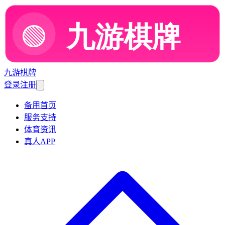
九游棋牌
登录
注册
备用首页
服务支持
体育资讯
真人APP