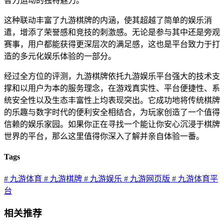
智力运动的独特魅力。
这种联动丰富了九游棋牌的内涵，使其超越了简单的娱乐消
遣，增添了荣誉感和竞技的刺激感。无论是参与其中还是旁观
赛事，用户都能获得更深层次的满足感，这也是平台致力于打
造的多元化娱乐体验的一部分。
经过全方位的评测，九游棋牌依托九游娱乐平台强大的技术支
撑和以用户为本的服务理念，在游戏真实性、平台便捷性、系
统安全性以及生态丰富性上均表现突出。它成功地将传统棋牌
的乐趣与数字时代的便利安全相结合，为玩家创造了一个值得
信赖的娱乐家园。如果你正在寻找一个能让你安心沉浸于棋牌
世界的平台，那么这里值得你深入了解并亲自体验一番。
Tags
# 九游体育
# 九游棋牌
# 九游娱乐
# 九游网页版
# 九游体育平
台
相关推荐