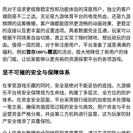
而对于追求更极致稳定性和功能体验的深度用户，独立的客户
端则是不二之选。无论是九游体育平台的电竞热血，还是九游
棋牌的运筹帷幄，客户端都能提供更流畅的动画效果、更稳定
的连接以及更丰富的设置选项。两者数据完全互通，玩家可以
根据不同场景自由切换，真正实现了随时随地，想玩就玩的自
由。值得一提的是，对于新注册用户，平台准备了诚意满满的
福利，例如
首存100%赠送
的活动，极大地降低了新用户的体
验门槛，让玩家能够以更充裕的资源探索平台的各项游戏。
坚不可摧的安全与保障体系
在享受游戏乐趣的同时，安全是绝对不能妥协的底线。九游娱
乐平台将安全保障视为生命线，构建了多层次、全方位的防护
体系。在资金安全层面，平台采用银行级别的加密技术处理每
一笔交易，确保充值提现过程的安全与高效。用户资金与平台
运营资金严格分离，并由第三方机构进行监督，这为玩家的财
产安全增添了双重保险。