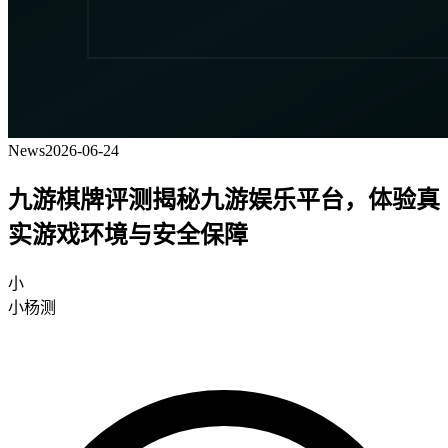
News
2026-06-24
九游棋牌评测揭秘九游娱乐平台，体验真
实游戏环境与安全保障
小
小杨测