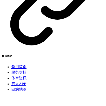
快速导航
备用首页
服务支持
体育资讯
真人APP
网站地图